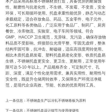
程
本产品采用高标准不锈钢材质打造，具备优异的耐腐蚀
案
性、耐磨性与抗老化性，不生锈、不发霉、不变质，安全
例
环保，可长期循环使用。托盘承重性能优异，静态与动态
承载稳定，适合存放食品、药品、五金零件、电子元件、
新
化工原料等各类物品，广泛应用于食品厂、制药厂、厨房
闻
餐饮、冷库物流、实验室、电子车间等领域。符合
中
GMP、HACCP 卫生规范，无异味、无污染，确保存放物
心
料品质不受影响。焊接部位光滑平整、牢固无虚焊，整体
结构牢固可靠，抗冲击、耐磕碰，适应高强度周转使用。
服
相比木质托盘易发霉、塑料托盘易老化变形、铁质托盘易
务
生锈，不锈钢托盘更安全、更卫生、更耐用，正常使用年
中
限可达 5-10 年以上。产品规格齐全，可定制尺寸、孔
心
距、深度，满足个性化使用需求。兼具实用性、耐用性与
安全性，既提升仓储周转效率，又保障生产环境洁净规
联
范，是现代企业高效、节能、长效的优质周转工具。
系
我
们
上一条信息：
不锈钢盘生产以冷轧不锈钢卷板为原料
下一条信息：
不锈钢托盘设计细节与使用便捷性