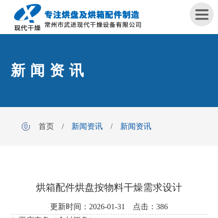
首
新闻资讯
页
关
于
我
首页
/
新闻资讯
/
新闻资讯
们
产
品
中
心
烘箱配件烘盘按物料干燥需求设计
更新时间：2026-01-31 点击：386
工