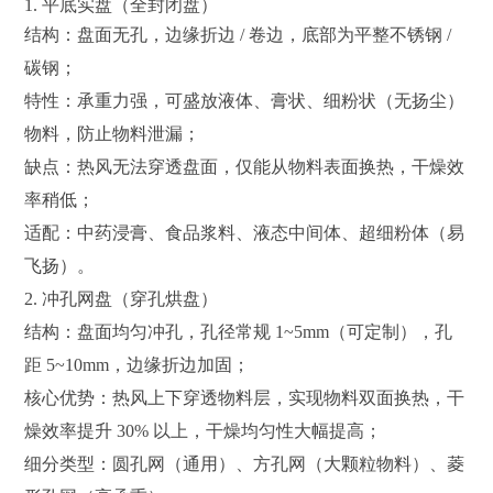
程
1. 平底实盘（全封闭盘）
案
结构：盘面无孔，边缘折边 / 卷边，底部为平整不锈钢 /
例
碳钢；
特性：承重力强，可盛放液体、膏状、细粉状（无扬尘）
新
闻
物料，防止物料泄漏；
中
缺点：热风无法穿透盘面，仅能从物料表面换热，干燥效
心
率稍低；
适配：中药浸膏、食品浆料、液态中间体、超细粉体（易
服
务
飞扬）。
中
2. 冲孔网盘（穿孔烘盘）
心
结构：盘面均匀冲孔，孔径常规 1~5mm（可定制），孔
距 5~10mm，边缘折边加固；
联
系
核心优势：热风上下穿透物料层，实现物料双面换热，干
我
燥效率提升 30% 以上，干燥均匀性大幅提高；
们
细分类型：圆孔网（通用）、方孔网（大颗粒物料）、菱