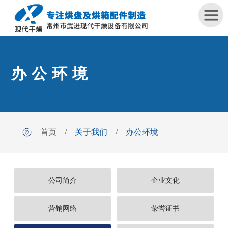
首
办公环境
页
关
于
我
首页
/
关于我们
/
办公环境
们
产
品
公司简介
企业文化
中
心
营销网络
荣誉证书
工